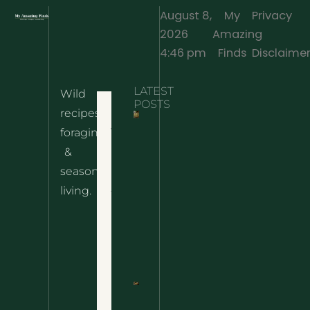
August 8,
My
Privacy
2026
Amazing
·
4:46 pm
Finds
Disclaime
LATEST
Wild
Home
POSTS
recipes,
10 Wild
foraging
Nettle
& Easy
Cheese
&
Recipes
Nachos
seasonal
– The
About
living.
Ultimate
Disclaimer
Wild
Comfort
Privacy
Food
Policy
Terms
of Use
Nettle